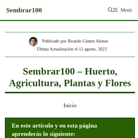
Saltar
Sembrar100
Menú
al
contenido
Publicado por Ricardo Gómez Alonso
Última Actualización el
12 agosto, 2023
Sembrar100 – Huerto,
Agricultura, Plantas y Flores
Inicio
En este artículo y en esta página
aprenderás lo siguiente: