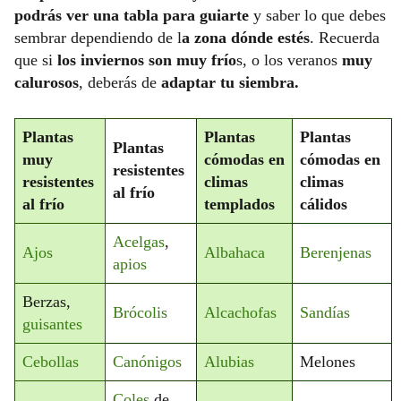
podrás ver una tabla para guiarte
y saber lo que debes
sembrar dependiendo de l
a zona dónde estés
. Recuerda
que si
los inviernos son muy frío
s, o los veranos
muy
calurosos
, deberás de
adaptar tu siembra.
Plantas
Plantas
Plantas
Plantas
muy
cómodas en
cómodas en
resistentes
resistentes
climas
climas
al frío
al frío
templados
cálidos
Acelgas
,
Ajos
Albahaca
Berenjenas
apios
Berzas,
Brócolis
Alcachofas
Sandías
guisantes
Cebollas
Canónigos
Alubias
Melones
Coles
de